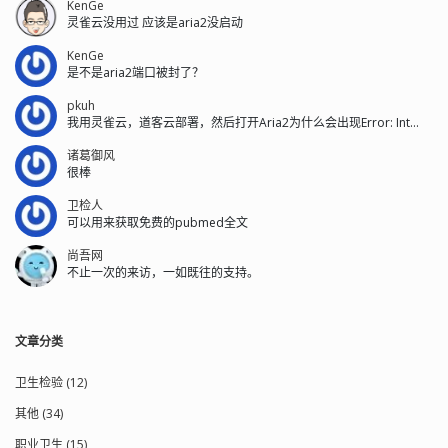
KenGe
灵雀云没用过 应该是aria2没启动
KenGe
是不是aria2端口被封了？
pkuh
我用灵雀云，道客云部署，然后打开Aria2为什么会出现Error: Int...
诸葛御风
很棒
卫检人
可以用来获取免费的pubmed全文
尚吾网
不止一次的来访，一如既往的支持。
文章分类
卫生检验 (12)
其他 (34)
职业卫生 (15)